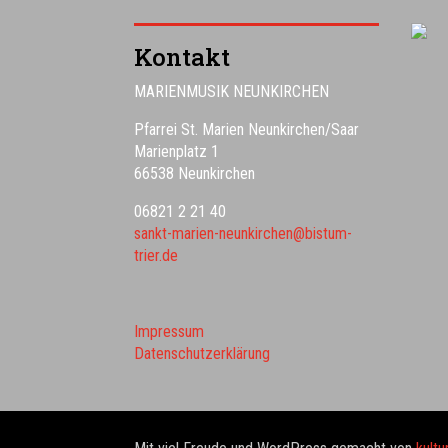
Kontakt
MARIENMUSIK NEUNKIRCHEN
Pfarrei St. Marien Neunkirchen/Saar
Marienplatz 1
66538 Neunkirchen
06821 2 21 40
sankt-marien-neunkirchen@bistum-
trier.de
Impressum
Datenschutzerklärung