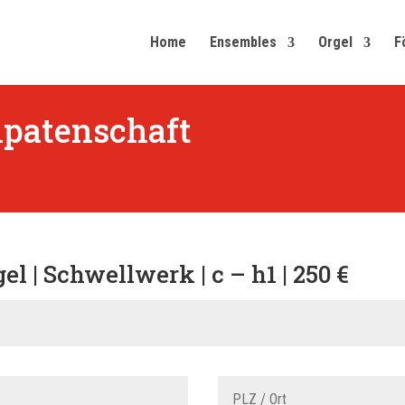
Home
Ensembles
Orgel
F
npatenschaft
el | Schwellwerk | c – h1 | 250 €