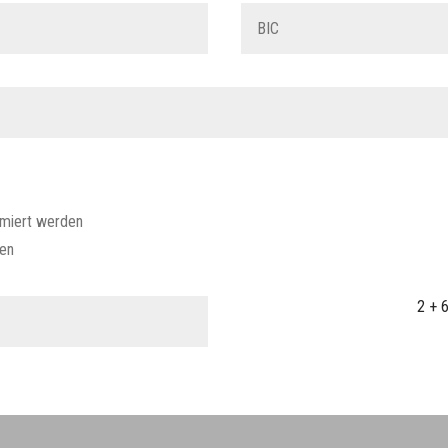
rmiert werden
ken
2 + 